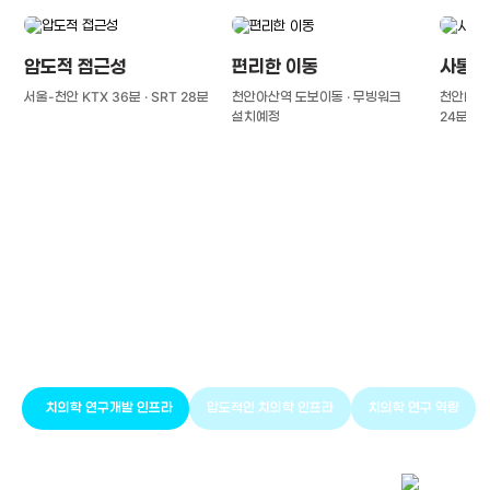
압도적 접근성
편리한 이동
사통팔
서울-천안 KTX 36분 · SRT 28분
천안아산역 도보이동 · 무빙워크
천안IC(경
설치예정
24분
풍부한 글로벌
치의학 인프라와 연구역량
치의학 연구개발 인프라
압도적인 치의학 인프라
치의학 연구 역량