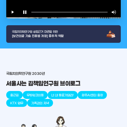
play_arrow
pause
volume_up
video_l
국립치의학연구원 설립근거 마련을 위한
[보건의료 기술 진흥법 개정] 중추적 역할
arrow_selector_tool
충청남도
경기도
대전광역시
충청북도
강원도
place
place
place
place
place
place
국립치의학연구원 2030년
서울사는 김책임연구원 브이로그
판교
세종
천안
대덕
오송
원주
출근길
무빙워크이동
너 내 동료가돼라!
광주AI센터 출장
KTX 업무
가족과의 저녁