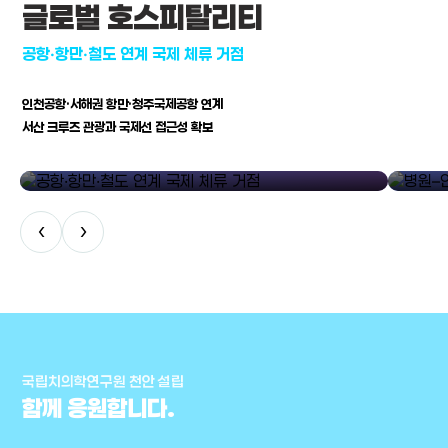
글로벌 호스피탈리티
공항·항만·철도 연계 국제 체류 거점
인천공항·서해권 항만·청주국제공항 연계
서산 크루즈 관광과 국제선 접근성 확보
공항·항만·철도 연계 국제 체류 거점
병원–연구
‹
›
국립치의학연구원 천안 설립
함께 응원합니다.