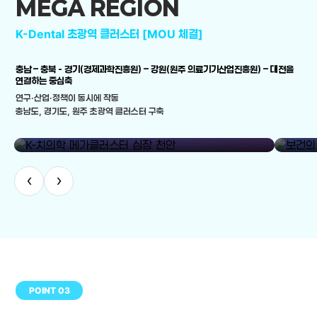
MEGA REGION
K-Dental 초광역 클러스터 [MOU 체결]
충남 – 충북 - 경기(경제과학진흥원) – 강원(원주 의료기기산업진흥원) – 대전을
연결하는 중심축
연구·산업·정책이 동시에 작동
충남도, 경기도, 원주 초광역 클러스터 구축
library_add
K-치의학 메가클러스터 심장 천안
보건의료
‹
›
POINT 03