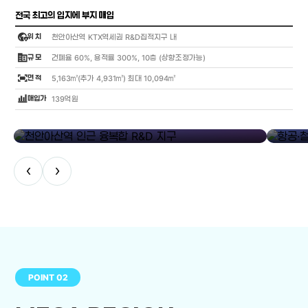
전국 최고의 입지에 부지 매입
globe_location_pin
위 치
천안아산역 KTX역세권 R&D집적지구 내
corporate_fare
규 모
건폐율 60%, 용적률 300%, 10층 (상향조정가능)
fit_screen
면 적
5,163㎡(추가 4,931㎡) 최대 10,094㎡
bar_chart_4_bars
매입가
139억원
library_add
천안아산역 인근 융복합 R&D 지구
항공·철도
‹
›
POINT 02