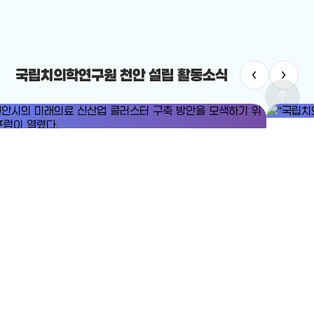
‹
›
국립치의학연구원 천안 설립 활동소식
arrow_upward
#국립치
#미래의료
#미래의료 신산업 클러스터
“국립치의
안시의 미래의료 신산업 클러스터 구축 방안을 모색하기 위한 포럼이
2025-12-
렸다.
25-12-24
전체보기