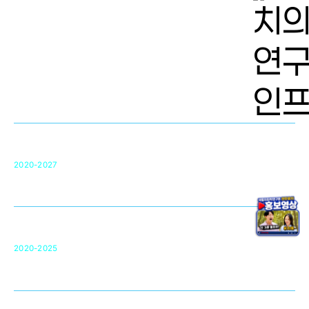
치의학 연구개발 인프라
단국대 치의학선도연구센터(MRC)
31
2020-2027
영국 UCL대학
차세대 의료용 수복·재생소재 개발을 위한
구강악안면매개체노바이올로지
단국대 조직재생연구소
50
2020-2025
미국 베크만연구소
복합조직재생관련
원천기술 확보 및 임상적용 실용화