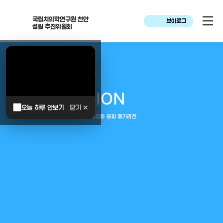
국립치의학연구원 천안
브이로그
설립 추진위원회
대한민국은 두번이나 약속하였습니다.
MEGA
REGION
오늘 하루 안보기
닫기 ✕
중부권 전체를 잇는 연구–임상–평가–사업화 융합 메가리전