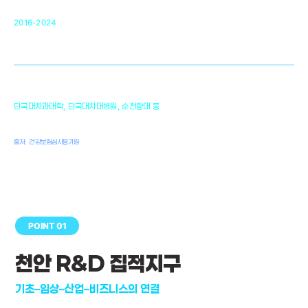
순천향대 조직재생연구소
34
2016-2024
골이식대, 인공뼈 등 생체이식 가능한
원천기술 개발
천안의 치의학 인프라
1,300
단국대치과대학, 단국대치대병원, 순천향대 등
여명
치과의사, 치과기공사, 치과위생사
출처: 건강보험심사평가원
POINT 01
천안 R&D 집적지구
기초–임상–산업–비즈니스의 연결