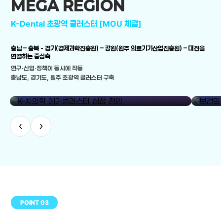
MEGA REGION
K-Dental 초광역 클러스터 [MOU 체결]
충남 – 충북 - 경기(경제과학진흥원) – 강원(원주 의료기기산업진흥원) – 대전을
연결하는 중심축
연구·산업·정책이 동시에 작동
충남도, 경기도, 원주 초광역 클러스터 구축
library_add
K-치의학 메가클러스터 심장 천안
보건의료
‹
›
POINT 03