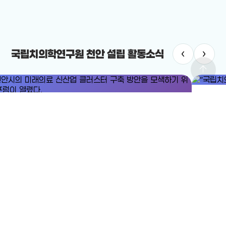
‹
›
국립치의학연구원 천안 설립 활동소식
arrow_upward
#국립치
#미래의료
#미래의료 신산업 클러스터
“국립치의
안시의 미래의료 신산업 클러스터 구축 방안을 모색하기 위한 포럼이
2025-12-
렸다.
25-12-24
전체보기