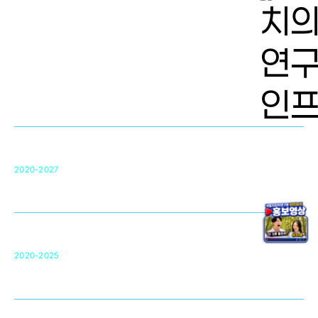
치의학 연구개발 인프라
단국대 치의학선도연구센터(MRC)
31
2020-2027
영국 UCL대학
차세대 의료용 수복·재생소재 개발을 위한
구강악안면매개체노바이올로지
단국대 조직재생연구소
50
2020-2025
미국 베크만연구소
복합조직재생관련
원천기술 확보 및 임상적용 실용화