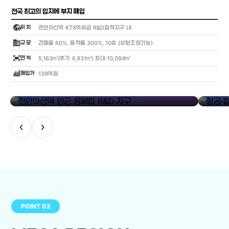
전국 최고의 입지에 부지 매입
globe_location_pin
위 치
천안아산역 KTX역세권 R&D집적지구 내
corporate_fare
규 모
건폐율 60%, 용적률 300%, 10층 (상향조정가능)
fit_screen
면 적
5,163㎡(추가 4,931㎡) 최대 10,094㎡
bar_chart_4_bars
매입가
139억원
library_add
천안아산역 인근 융복합 R&D 지구
항공·철도
‹
›
POINT 02