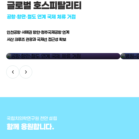
글로벌 호스피탈리티
공항·항만·철도 연계 국제 체류 거점
인천공항·서해권 항만·청주국제공항 연계
서산 크루즈 관광과 국제선 접근성 확보
공항·항만·철도 연계 국제 체류 거점
병원–연구
‹
›
국립치의학연구원 천안 설립
함께 응원합니다.