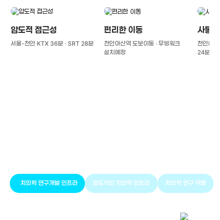
압도적 접근성
편리한 이동
사통팔
서울-천안 KTX 36분 · SRT 28분
천안아산역 도보이동 · 무빙워크
천안IC(경
설치예정
24분
풍부한 글로벌
치의학 인프라와 연구역량
치의학 연구개발 인프라
압도적인 치의학 인프라
치의학 연구 역량