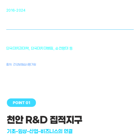
순천향대 조직재생연구소
34
2016-2024
골이식대, 인공뼈 등 생체이식 가능한
원천기술 개발
천안의 치의학 인프라
1,300
단국대치과대학, 단국대치대병원, 순천향대 등
여명
치과의사, 치과기공사, 치과위생사
출처: 건강보험심사평가원
POINT 01
천안 R&D 집적지구
기초–임상–산업–비즈니스의 연결