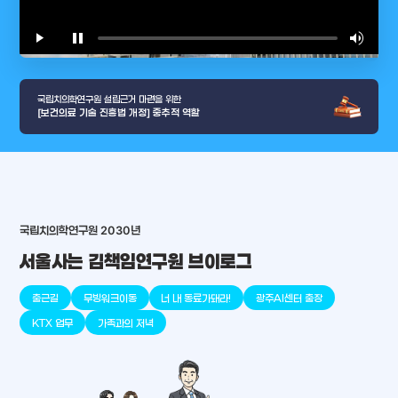
play_arrow
pause
volume_up
video_l
국립치의학연구원 설립근거 마련을 위한
[보건의료 기술 진흥법 개정] 중추적 역할
arrow_selector_tool
충청남도
경기도
대전광역시
충청북도
강원도
place
place
place
place
place
place
국립치의학연구원 2030년
서울사는 김책임연구원 브이로그
판교
세종
천안
대덕
오송
원주
출근길
무빙워크이동
너 내 동료가돼라!
광주AI센터 출장
KTX 업무
가족과의 저녁