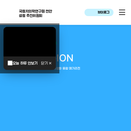
국립치의학연구원 천안
브이로그
설립 추진위원회
대한민국은 두번이나 약속하였습니다.
MEGA
REGION
오늘 하루 안보기
닫기 ✕
중부권 전체를 잇는 연구–임상–평가–사업화 융합 메가리전