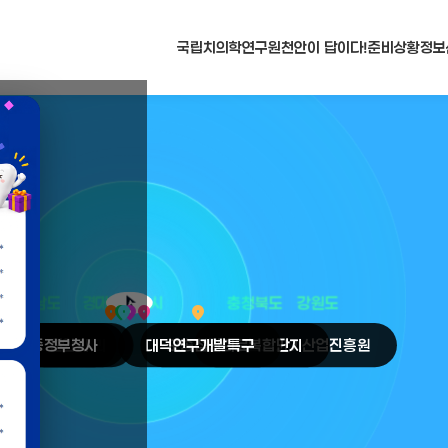
국립치의학연구원
천안이 답이다!
준비상황
정보
N
arrow_selector_tool
충청남도
경기도
대전광역시
충청북도
강원도
place
place
place
place
place
place
판교
세종
테크노밸리
정부청사
천안
시
대덕
오송
연구개발특구
첨단의료복합단지
원주
의료기기산업진흥원