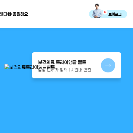
센터
😄 응원해요
브이로그
보건의료 트라이앵글 밸트
임상 인허가 정책 1시간내 연결