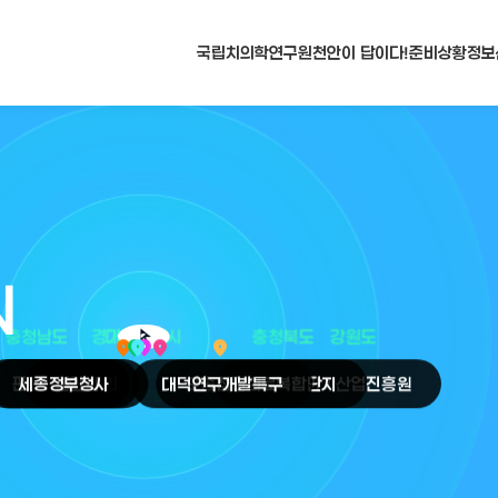
국립치의학연구원
천안이 답이다!
준비상황
정보
N
arrow_selector_tool
충청남도
경기도
대전광역시
충청북도
강원도
place
place
place
place
place
place
판교
세종
테크노밸리
정부청사
천안
시
대덕
오송
연구개발특구
첨단의료복합단지
원주
의료기기산업진흥원