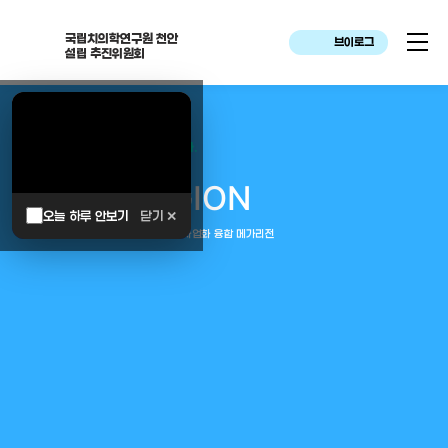
국립치의학연구원 천안
브이로그
설립 추진위원회
대한민국은 두번이나 약속하였습니다.
MEGA
REGION
오늘 하루 안보기
닫기 ✕
중부권 전체를 잇는 연구–임상–평가–사업화 융합 메가리전