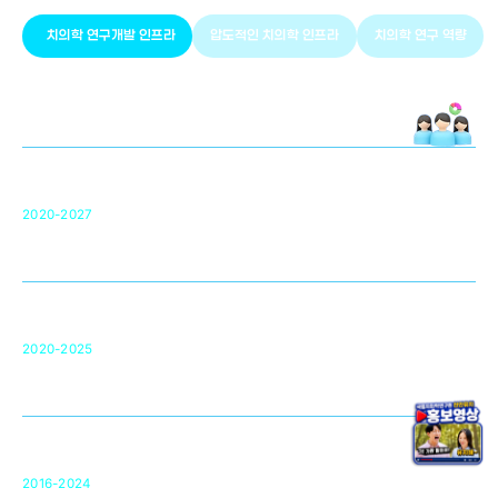
치의학 연구개발 인프라
압도적인 치의학 인프라
치의학 연구 역량
치의학 연구개발 인프라
단국대 치의학선도연구센터(MRC)
31
2020-2027
영국 UCL대학
차세대 의료용 수복·재생소재 개발을 위한
구강악안면매개체노바이올로지
단국대 조직재생연구소
50
2020-2025
미국 베크만연구소
복합조직재생관련
원천기술 확보 및 임상적용 실용화
순천향대 조직재생연구소
34
2016-2024