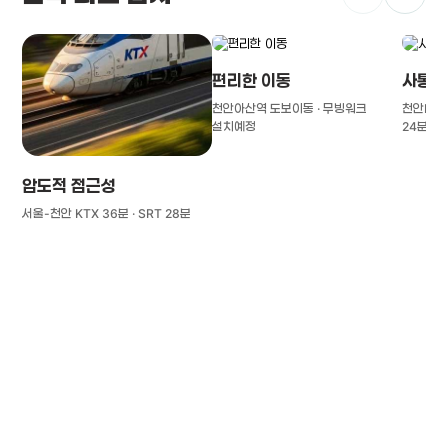
편리한 이동
사통팔
천안아산역 도보이동 · 무빙워크
천안IC(경
설치예정
24분
압도적 접근성
서울-천안 KTX 36분 · SRT 28분
풍부한 글로벌
치의학 인프라와 연구역량