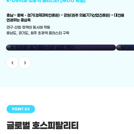
K-Dental 초광역 클러스터 [MOU 체결]
충남 – 충북 - 경기(경제과학진흥원) – 강원(원주 의료기기산업진흥원) – 대전을
연결하는 중심축
연구·산업·정책이 동시에 작동
충남도, 경기도, 원주 초광역 클러스터 구축
library_add
K-치의학 메가클러스터 심장 천안
보건의료
‹
›
POINT 03
글로벌 호스피탈리티