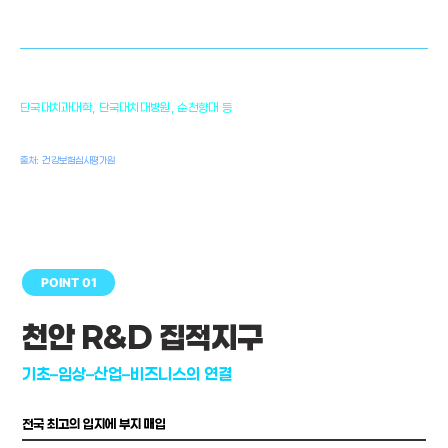
골이식대, 인공뼈 등 생체이식 가능한
원천기술 개발
천안의 치의학 인프라
1,300
단국대치과대학, 단국대치대병원, 순천향대 등
여명
치과의사, 치과기공사, 치과위생사
출처: 건강보험심사평가원
POINT 01
천안 R&D 집적지구
기초–임상–산업–비즈니스의 연결
전국 최고의 입지에 부지 매입