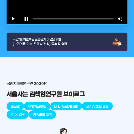
play_arrow
pause
volume_up
video_l
국립치의학연구원 설립근거 마련을 위한
[보건의료 기술 진흥법 개정] 중추적 역할
arrow_selector_tool
충청남도
경기도
대전광역시
충청북도
강원도
국립치의학연구원 2030년
place
place
place
place
place
place
서울사는 김책임연구원 브이로그
판교
세종
천안
대덕
오송
원주
출근길
무빙워크이동
너 내 동료가돼라!
광주AI센터 출장
KTX 업무
가족과의 저녁