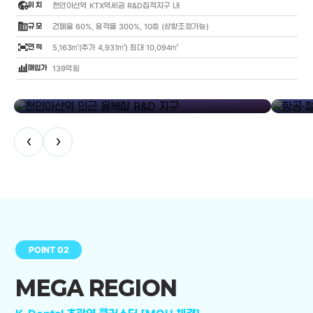
globe_location_pin
위 치
천안아산역 KTX역세권 R&D집적지구 내
corporate_fare
규 모
건폐율 60%, 용적률 300%, 10층 (상향조정가능)
fit_screen
면 적
5,163㎡(추가 4,931㎡) 최대 10,094㎡
bar_chart_4_bars
매입가
139억원
library_add
천안아산역 인근 융복합 R&D 지구
항공·철도
‹
›
POINT 02
MEGA REGION