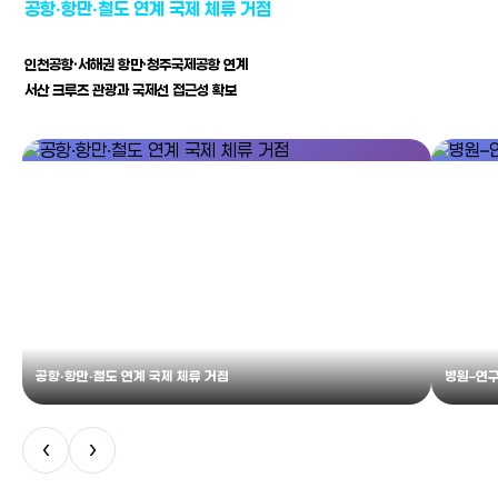
공항·항만·철도 연계 국제 체류 거점
인천공항·서해권 항만·청주국제공항 연계
서산 크루즈 관광과 국제선 접근성 확보
공항·항만·철도 연계 국제 체류 거점
병원–연구
‹
›