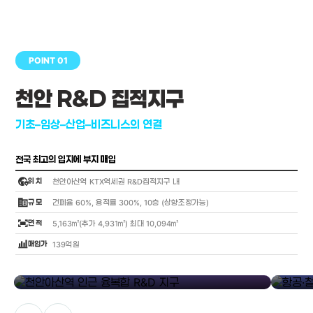
POINT 01
천안 R&D 집적지구
기초–임상–산업–비즈니스의 연결
전국 최고의 입지에 부지 매입
globe_location_pin
위 치
천안아산역 KTX역세권 R&D집적지구 내
corporate_fare
규 모
건폐율 60%, 용적률 300%, 10층 (상향조정가능)
fit_screen
면 적
5,163㎡(추가 4,931㎡) 최대 10,094㎡
bar_chart_4_bars
매입가
139억원
library_add
천안아산역 인근 융복합 R&D 지구
항공·철도