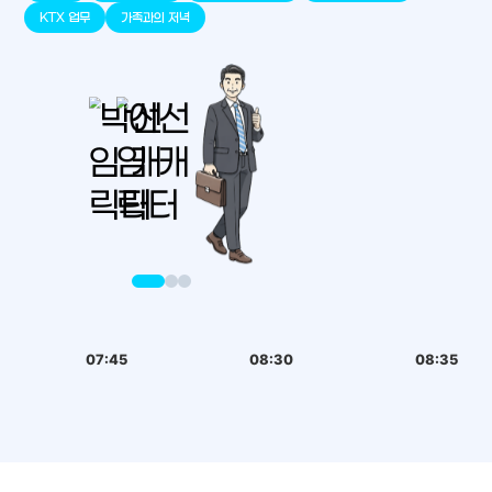
판교
세종
천안
대덕
오송
원주
KTX 업무
가족과의 저녁
07:45
08:30
08:35