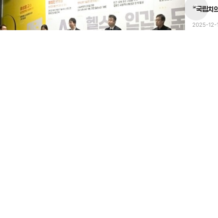
arrow_upward
“국립치의
2025-12-
#미래의료
#미래의료 신산업 클러스터
안시의 미래의료 신산업 클러스터 구축 방안을 모색하기 위한 포럼이
렸다.
25-12-24
전체보기