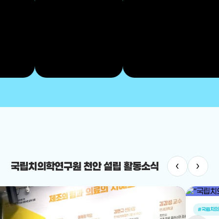
‹
›
국립치의학연구원 천안 설립 활동소식
#국립치