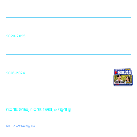
영국 UCL대학
차세대 의료용 수복·재생소재 개발을 위한
구강악안면매개체노바이올로지
단국대 조직재생연구소
50
2020-2025
미국 베크만연구소
복합조직재생관련
원천기술 확보 및 임상적용 실용화
순천향대 조직재생연구소
34
2016-2024
골이식대, 인공뼈 등 생체이식 가능한
원천기술 개발
천안의 치의학 인프라
1,300
단국대치과대학, 단국대치대병원, 순천향대 등
여명
치과의사, 치과기공사, 치과위생사
출처: 건강보험심사평가원