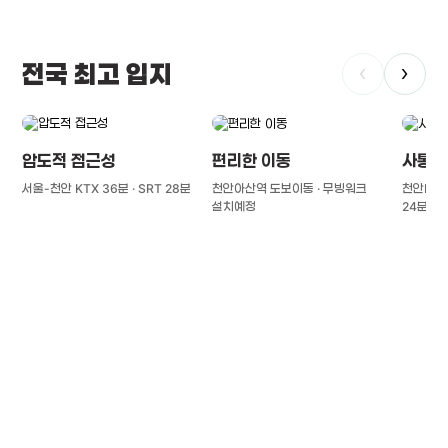
전국 최고 입지
‹
›
압도적 접근성
편리한 이동
사통팔
서울-천안 KTX 36분 · SRT 28분
천안아산역 도보이동 · 무빙워크
천안IC(경
설치예정
24분