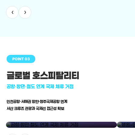
‹
›
POINT 03
글로벌 호스피탈리티
공항·항만·철도 연계 국제 체류 거점
인천공항·서해권 항만·청주국제공항 연계
서산 크루즈 관광과 국제선 접근성 확보
공항·항만·철도 연계 국제 체류 거점
병원–연구