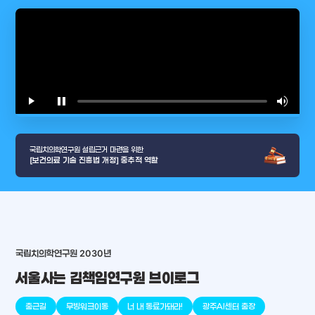
play_arrow
pause
volume_up
video_l
국립치의학연구원 설립근거 마련을 위한
[보건의료 기술 진흥법 개정] 중추적 역할
국립치의학연구원 2030년
서울사는 김책임연구원 브이로그
arrow_selector_tool
충청남도
경기도
대전광역시
충청북도
강원도
place
place
place
place
place
place
출근길
무빙워크이동
너 내 동료가돼라!
광주AI센터 출장