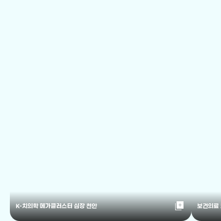
library_add
K-치의학 메가클러스터 심장 천안
보건의료