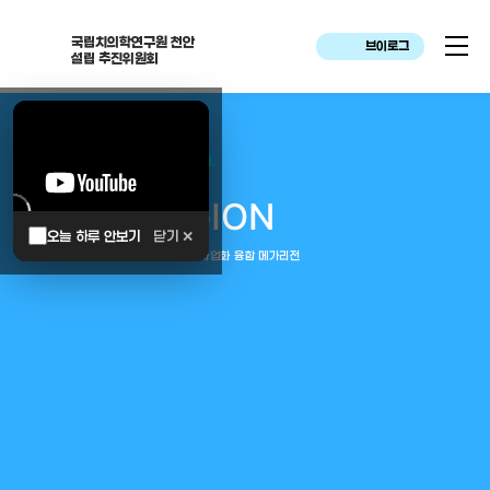
국립치의학연구원 천안
브이로그
설립 추진위원회
대한민국은 두번이나 약속하였습니다.
MEGA
REGION
오늘 하루 안보기
닫기 ✕
중부권 전체를 잇는 연구–임상–평가–사업화 융합 메가리전