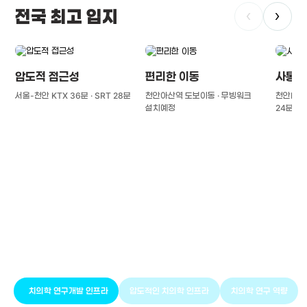
전국 최고 입지
‹
›
압도적 접근성
편리한 이동
사통팔
서울-천안 KTX 36분 · SRT 28분
천안아산역 도보이동 · 무빙워크
천안IC(경
설치예정
24분
풍부한 글로벌
치의학 인프라와 연구역량
치의학 연구개발 인프라
압도적인 치의학 인프라
치의학 연구 역량