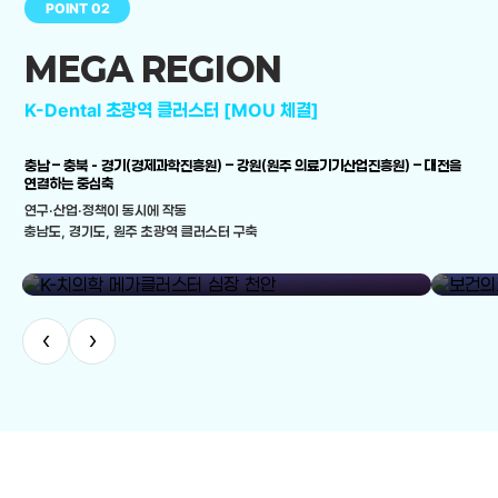
POINT 02
MEGA REGION
K-Dental 초광역 클러스터 [MOU 체결]
충남 – 충북 - 경기(경제과학진흥원) – 강원(원주 의료기기산업진흥원) – 대전을
연결하는 중심축
연구·산업·정책이 동시에 작동
충남도, 경기도, 원주 초광역 클러스터 구축
library_add
K-치의학 메가클러스터 심장 천안
보건의료
‹
›