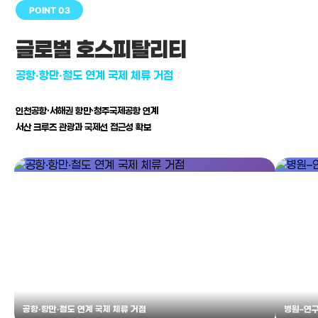
POINT 03
글로벌 호스피탈리티
공항·항만·철도 연계 국제 체류 거점
인천공항·서해권 항만·청주국제공항 연계
서산 크루즈 관광과 국제선 접근성 확보
공항·항만·철도 연계 국제 체류 거점
병원–연구