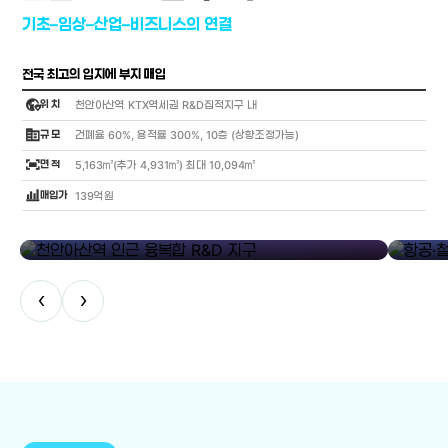
기초–임상–산업–비즈니스의 연결
전국 최고의 입지에 부지 매입
globe_location_pin
위 치
천안아산역 KTX역세권 R&D집적지구 내
corporate_fare
규 모
건폐율 60%, 용적률 300%, 10층 (상향조정가능)
fit_screen
면 적
5,163㎡(추가 4,931㎡) 최대 10,094㎡
bar_chart_4_bars
매입가
139억원
library_add
천안아산역 인근 융복합 R&D 지구
항공·철도
‹
›