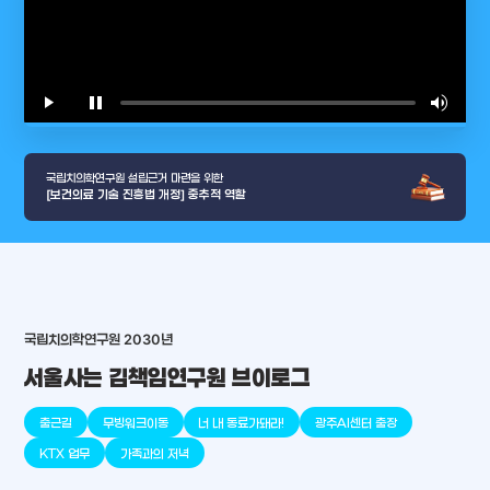
play_arrow
pause
volume_up
video_l
국립치의학연구원 설립근거 마련을 위한
[보건의료 기술 진흥법 개정] 중추적 역할
국립치의학연구원 2030년
arrow_selector_tool
충청남도
경기도
대전광역시
충청북도
강원도
place
place
place
place
place
place
서울사는 김책임연구원 브이로그
판교
세종
천안
대덕
오송
원주
출근길
무빙워크이동
너 내 동료가돼라!
광주AI센터 출장
KTX 업무
가족과의 저녁