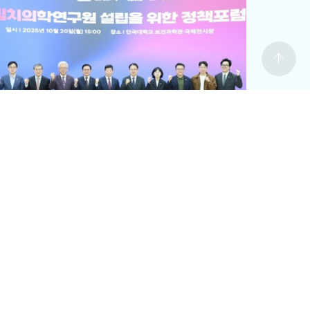
arrow_upward
치의학연구원
#국립치의학연구원 천안 설립
치의학연구원 최적지는 바로 ‘천안’”
12-19
전체보기