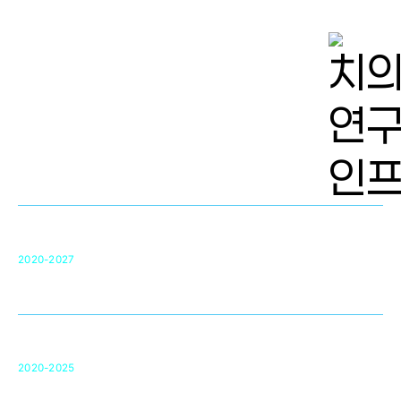
치의학 연구개발 인프라
단국대 치의학선도연구센터(MRC)
31
2020-2027
영국 UCL대학
차세대 의료용 수복·재생소재 개발을 위한
구강악안면매개체노바이올로지
단국대 조직재생연구소
50
2020-2025
미국 베크만연구소
복합조직재생관련