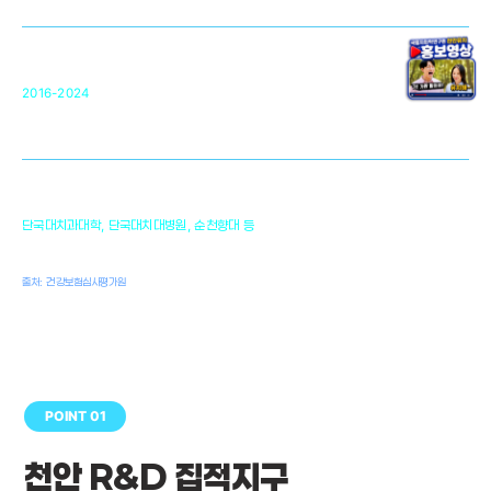
원천기술 확보 및 임상적용 실용화
순천향대 조직재생연구소
34
2016-2024
골이식대, 인공뼈 등 생체이식 가능한
원천기술 개발
천안의 치의학 인프라
1,300
단국대치과대학, 단국대치대병원, 순천향대 등
여명
치과의사, 치과기공사, 치과위생사
출처: 건강보험심사평가원
POINT 01
천안 R&D 집적지구