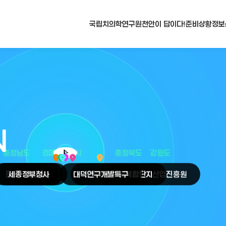
국립치의학연구원
천안이 답이다!
준비상황
정보
N
arrow_selector_tool
충청남도
경기도
대전광역시
충청북도
강원도
place
place
place
place
place
place
판교
세종
테크노밸리
정부청사
천안
시
대덕
오송
연구개발특구
첨단의료복합단지
원주
의료기기산업진흥원