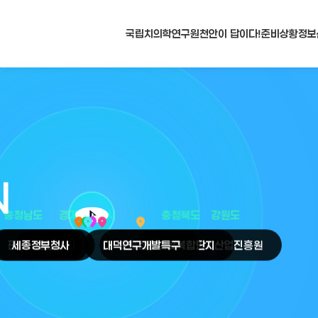
국립치의학연구원
천안이 답이다!
준비상황
정보
N
arrow_selector_tool
충청남도
경기도
대전광역시
충청북도
강원도
place
place
place
place
place
place
판교
세종
테크노밸리
정부청사
천안
시
대덕
오송
연구개발특구
첨단의료복합단지
원주
의료기기산업진흥원