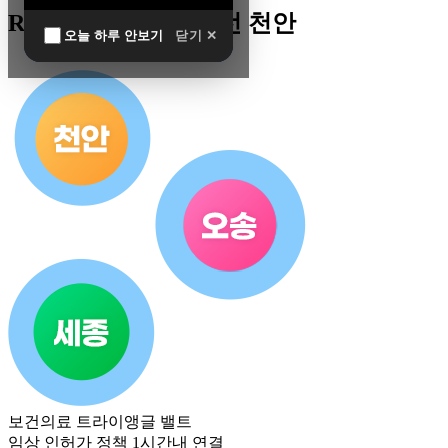
R&D 남방한계 최전선 천안
오늘 하루 안보기
닫기 ✕
보건의료 트라이앵글 밸트
임상 인허가 정책 1시간내 연결