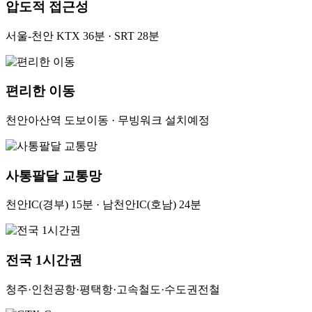
압도적 접근성
서울-천안 KTX 36분 · SRT 28분
편리한 이동
천안아산역 도보이동 · 무빙워크 설치예정
사통팔달 교통망
천안IC(경부) 15분 · 남천안IC(호남) 24분
전국 1시간권
청주·인천공항·평택항·고속철도·수도권전철