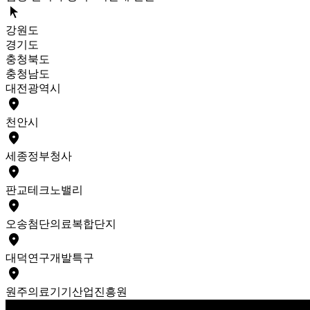
arrow_selector_tool
강원도
경기도
충청북도
충청남도
대전광역시
place
천안
시
place
세종
정부청사
place
판교
테크노밸리
place
오송
첨단의료복합단지
place
대덕
연구개발특구
place
원주
의료기기산업진흥원