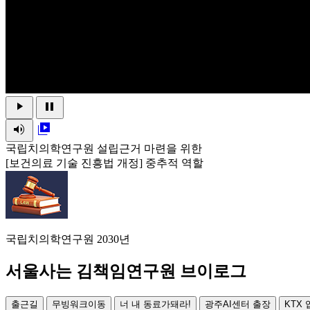
play_arrow
pause
volume_up
video_library
국립치의학연구원 설립근거 마련을 위한
[보건의료 기술 진흥법 개정] 중추적 역할
국립치의학연구원 2030년
서울사는 김책임연구원 브이로그
출근길
무빙워크이동
너 내 동료가돼라!
광주AI센터 출장
KTX