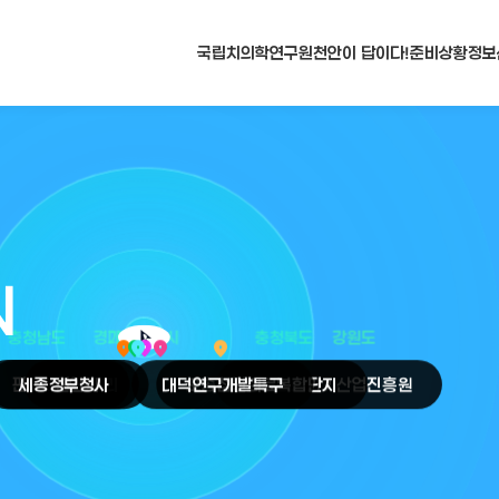
국립치의학연구원
천안이 답이다!
준비상황
정보
N
arrow_selector_tool
충청남도
경기도
대전광역시
충청북도
강원도
place
place
place
place
place
place
판교
세종
테크노밸리
정부청사
천안
시
대덕
오송
연구개발특구
첨단의료복합단지
원주
의료기기산업진흥원