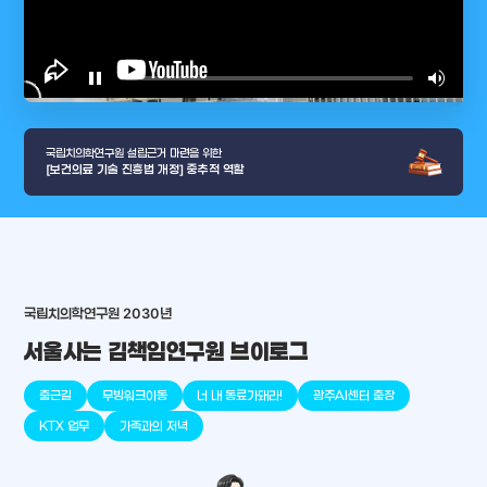
play_arrow
pause
volume_up
video_l
국립치의학연구원 설립근거 마련을 위한
[보건의료 기술 진흥법 개정] 중추적 역할
arrow_selector_tool
국립치의학연구원 2030년
충청남도
경기도
대전광역시
충청북도
강원도
place
place
place
place
place
place
서울사는 김책임연구원 브이로그
판교
세종
천안
대덕
오송
원주
출근길
무빙워크이동
너 내 동료가돼라!
광주AI센터 출장
KTX 업무
가족과의 저녁