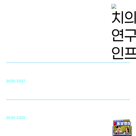
치의학 연구개발 인프라
단국대 치의학선도연구센터(MRC)
31
2020-2027
영국 UCL대학
차세대 의료용 수복·재생소재 개발을 위한
구강악안면매개체노바이올로지
단국대 조직재생연구소
50
2020-2025
미국 베크만연구소
복합조직재생관련
원천기술 확보 및 임상적용 실용화