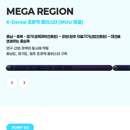
MEGA REGION
K-Dental 초광역 클러스터 [MOU 체결]
충남 – 충북 - 경기(경제과학진흥원) – 강원(원주 의료기기산업진흥원) – 대전을
연결하는 중심축
연구·산업·정책이 동시에 작동
충남도, 경기도, 원주 초광역 클러스터 구축
library_add
K-치의학 메가클러스터 심장 천안
보건의료
‹
›
POINT 03