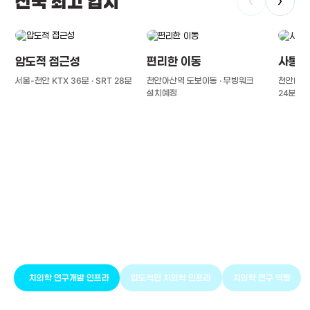
전국 최고 입지
‹
›
압도적 접근성
편리한 이동
사통팔
서울-천안 KTX 36분 · SRT 28분
천안아산역 도보이동 · 무빙워크
천안IC(경
설치예정
24분
풍부한 글로벌
치의학 인프라와 연구역량
치의학 연구개발 인프라
압도적인 치의학 인프라
치의학 연구 역량