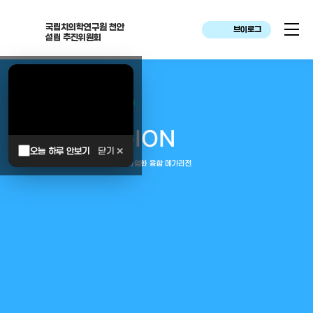
국립치의학연구원 천안
브이로그
설립 추진위원회
대한민국은 두번이나 약속하였습니다.
MEGA
REGION
오늘 하루 안보기
닫기 ✕
중부권 전체를 잇는 연구–임상–평가–사업화 융합 메가리전