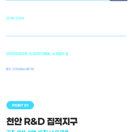
순천향대 조직재생연구소
34
2016-2024
골이식대, 인공뼈 등 생체이식 가능한
원천기술 개발
천안의 치의학 인프라
1,300
단국대치과대학, 단국대치대병원, 순천향대 등
여명
치과의사, 치과기공사, 치과위생사
출처: 건강보험심사평가원
POINT 01
천안 R&D 집적지구