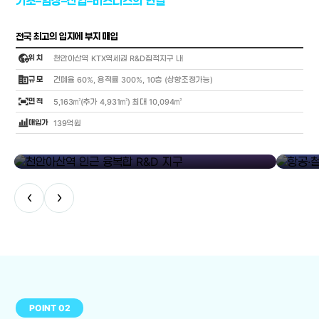
기초–임상–산업–비즈니스의 연결
전국 최고의 입지에 부지 매입
globe_location_pin
위 치
천안아산역 KTX역세권 R&D집적지구 내
corporate_fare
규 모
건폐율 60%, 용적률 300%, 10층 (상향조정가능)
fit_screen
면 적
5,163㎡(추가 4,931㎡) 최대 10,094㎡
bar_chart_4_bars
매입가
139억원
library_add
천안아산역 인근 융복합 R&D 지구
항공·철도
‹
›
POINT 02