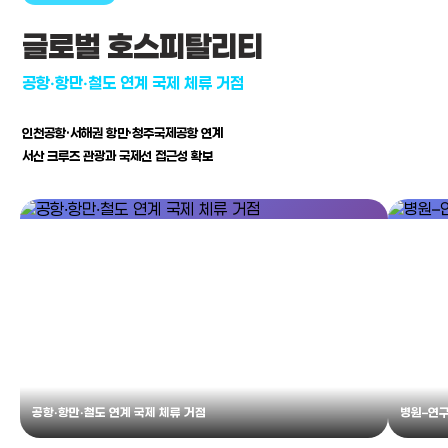
글로벌 호스피탈리티
공항·항만·철도 연계 국제 체류 거점
인천공항·서해권 항만·청주국제공항 연계
서산 크루즈 관광과 국제선 접근성 확보
공항·항만·철도 연계 국제 체류 거점
병원–연구