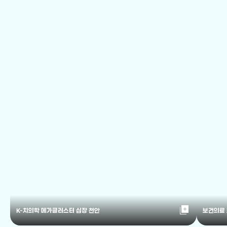
library_add
K-치의학 메가클러스터 심장 천안
보건의료