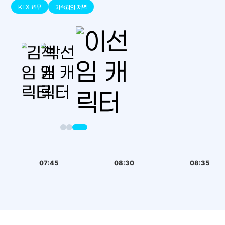
판교
세종
천안
대덕
오송
원주
KTX 업무
가족과의 저녁
07:45
08:30
08:35