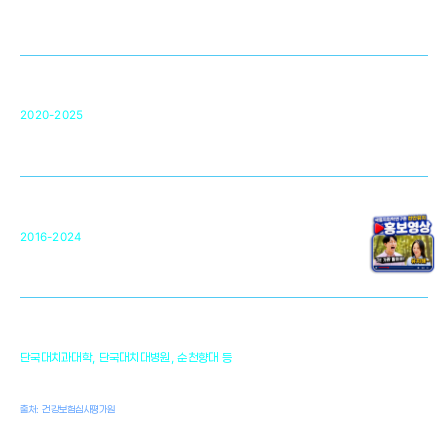
영국 UCL대학
차세대 의료용 수복·재생소재 개발을 위한
구강악안면매개체노바이올로지
단국대 조직재생연구소
50
2020-2025
미국 베크만연구소
복합조직재생관련
원천기술 확보 및 임상적용 실용화
순천향대 조직재생연구소
34
2016-2024
골이식대, 인공뼈 등 생체이식 가능한
원천기술 개발
천안의 치의학 인프라
1,300
단국대치과대학, 단국대치대병원, 순천향대 등
여명
치과의사, 치과기공사, 치과위생사
출처: 건강보험심사평가원