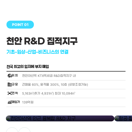
POINT 01
천안 R&D 집적지구
기초–임상–산업–비즈니스의 연결
전국 최고의 입지에 부지 매입
globe_location_pin
위 치
천안아산역 KTX역세권 R&D집적지구 내
corporate_fare
규 모
건폐율 60%, 용적률 300%, 10층 (상향조정가능)
fit_screen
면 적
5,163㎡(추가 4,931㎡) 최대 10,094㎡
bar_chart_4_bars
매입가
139억원
library_add
천안아산역 인근 융복합 R&D 지구
항공·철도