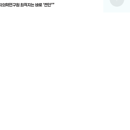
치의학연구원 최적지는 바로 ‘천안’”
12-19
전체보기