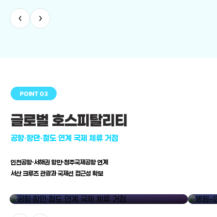
‹
›
POINT 03
글로벌 호스피탈리티
공항·항만·철도 연계 국제 체류 거점
인천공항·서해권 항만·청주국제공항 연계
서산 크루즈 관광과 국제선 접근성 확보
공항·항만·철도 연계 국제 체류 거점
병원–연구