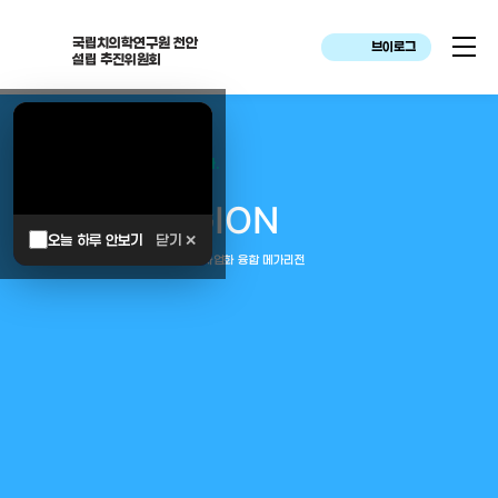
국립치의학연구원 천안
브이로그
설립 추진위원회
대한민국은 두번이나 약속하였습니다.
MEGA
REGION
오늘 하루 안보기
닫기 ✕
중부권 전체를 잇는 연구–임상–평가–사업화 융합 메가리전