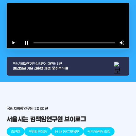
play_arrow
pause
volume_up
video_l
국립치의학연구원 설립근거 마련을 위한
[보건의료 기술 진흥법 개정] 중추적 역할
국립치의학연구원 2030년
서울사는 김책임연구원 브이로그
arrow_selector_tool
충청남도
경기도
대전광역시
충청북도
강원도
place
place
place
place
place
place
출근길
무빙워크이동
너 내 동료가돼라!
광주AI센터 출장