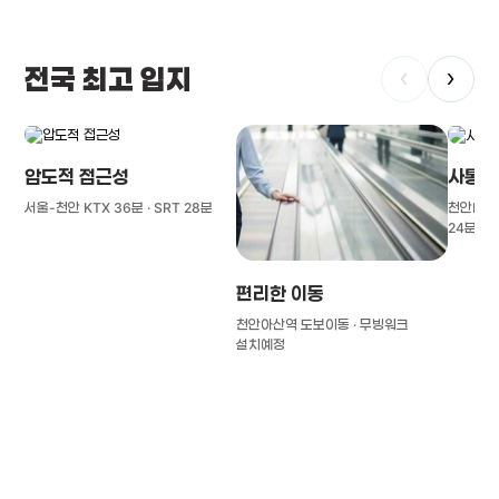
전국 최고 입지
‹
›
압도적 접근성
사통팔
서울-천안 KTX 36분 · SRT 28분
천안IC(경
24분
편리한 이동
천안아산역 도보이동 · 무빙워크
설치예정