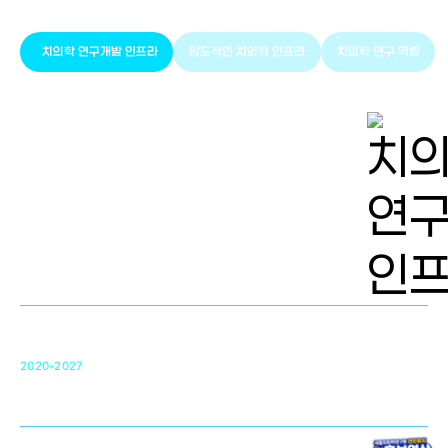
치의학 연구개발 인프라
압도적인 치의학 인프라
치의학 연구 역량
치의학 연구개발 인프라
단국대 치의학선도연구센터(MRC)
31
2020-2027
영국 UCL대학
차세대 의료용 수복·재생소재 개발을 위한
구강악안면매개체노바이올로지