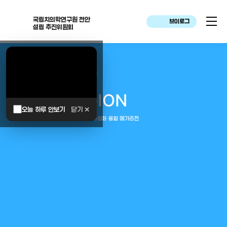
국립치의학연구원 천안
브이로그
설립 추진위원회
대한민국은 두번이나 약속하였습니다.
MEGA
REGION
오늘 하루 안보기
닫기 ✕
중부권 전체를 잇는 연구–임상–평가–사업화 융합 메가리전