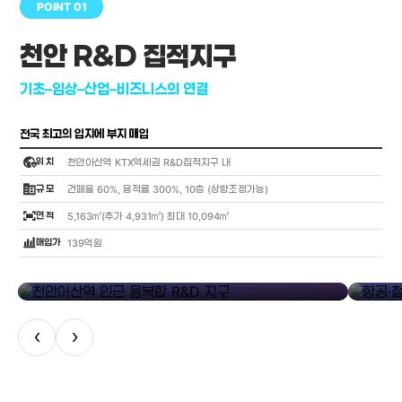
POINT 01
천안 R&D 집적지구
기초–임상–산업–비즈니스의 연결
전국 최고의 입지에 부지 매입
globe_location_pin
위 치
천안아산역 KTX역세권 R&D집적지구 내
corporate_fare
규 모
건폐율 60%, 용적률 300%, 10층 (상향조정가능)
fit_screen
면 적
5,163㎡(추가 4,931㎡) 최대 10,094㎡
bar_chart_4_bars
매입가
139억원
library_add
천안아산역 인근 융복합 R&D 지구
항공·철도
‹
›