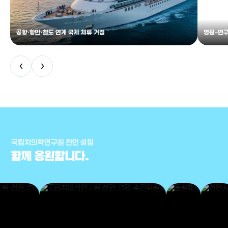
공항·항만·철도 연계 국제 체류 거점
병원–연구
‹
›
국립치의학연구원 천안 설립
함께 응원합니다.