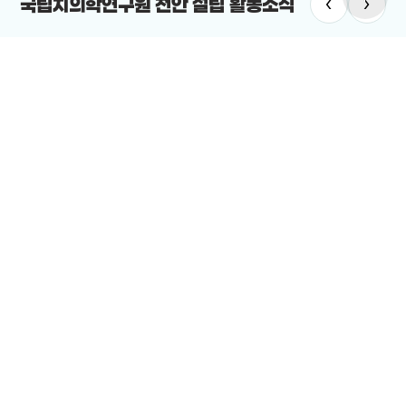
‹
›
국립치의학연구원 천안 설립 활동소식
치의학연구원
#국립치의학연구원 천안 설립
치의학연구원 최적지는 바로 ‘천안’”
12-19
전체보기