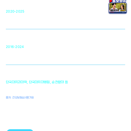
단국대 조직재생연구소
50
2020-2025
미국 베크만연구소
복합조직재생관련
원천기술 확보 및 임상적용 실용화
순천향대 조직재생연구소
34
2016-2024
골이식대, 인공뼈 등 생체이식 가능한
원천기술 개발
천안의 치의학 인프라
1,300
단국대치과대학, 단국대치대병원, 순천향대 등
여명
치과의사, 치과기공사, 치과위생사
출처: 건강보험심사평가원