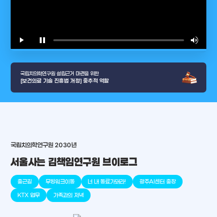
play_arrow
pause
volume_up
video_l
국립치의학연구원 설립근거 마련을 위한
[보건의료 기술 진흥법 개정] 중추적 역할
arrow_selector_tool
국립치의학연구원 2030년
충청남도
경기도
대전광역시
충청북도
강원도
place
place
place
place
place
place
서울사는 김책임연구원 브이로그
판교
세종
천안
대덕
오송
원주
출근길
무빙워크이동
너 내 동료가돼라!
광주AI센터 출장
KTX 업무
가족과의 저녁