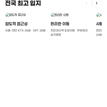
전국 최고 입지
‹
›
압도적 접근성
편리한 이동
사통팔
서울-천안 KTX 36분 · SRT 28분
천안아산역 도보이동 · 무빙워크
천안IC(경
설치예정
24분
풍부한 글로벌
치의학 인프라와 연구역량