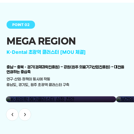
POINT 02
MEGA REGION
K-Dental 초광역 클러스터 [MOU 체결]
충남 – 충북 - 경기(경제과학진흥원) – 강원(원주 의료기기산업진흥원) – 대전을
연결하는 중심축
연구·산업·정책이 동시에 작동
충남도, 경기도, 원주 초광역 클러스터 구축
library_add
K-치의학 메가클러스터 심장 천안
보건의료
‹
›