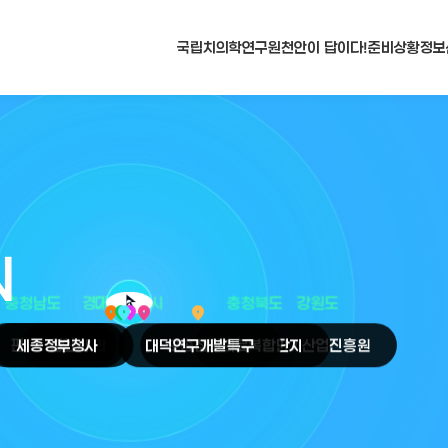
국립치의학연구원
천안이 답이다!
준비상황
정보
N
arrow_selector_tool
충청남도
경기도
대전광역시
충청북도
강원도
place
place
place
place
place
place
판교
세종
테크노밸리
정부청사
천안
시
대덕
오송
연구개발특구
첨단의료복합단지
원주
의료기기산업진흥원