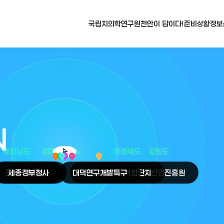
국립치의학연구원
천안이 답이다!
준비상황
정보
N
arrow_selector_tool
충청남도
경기도
대전광역시
충청북도
강원도
place
place
place
place
place
place
판교
세종
테크노밸리
정부청사
천안
시
대덕
오송
연구개발특구
첨단의료복합단지
원주
의료기기산업진흥원