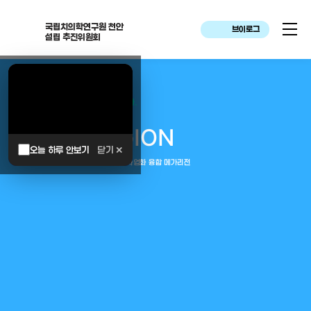
국립치의학연구원 천안
브이로그
설립 추진위원회
대한민국은 두번이나 약속하였습니다.
MEGA
REGION
오늘 하루 안보기
닫기 ✕
중부권 전체를 잇는 연구–임상–평가–사업화 융합 메가리전