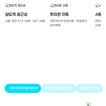
압도적 접근성
편리한 이동
사통팔
서울-천안 KTX 36분 · SRT 28분
천안아산역 도보이동 · 무빙워크
천안IC(경
설치예정
24분
풍부한 글로벌
치의학 인프라와 연구역량
치의학 연구개발 인프라
압도적인 치의학 인프라
치의학 연구 역량