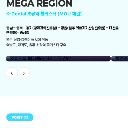
MEGA REGION
K-Dental 초광역 클러스터 [MOU 체결]
충남 – 충북 - 경기(경제과학진흥원) – 강원(원주 의료기기산업진흥원) – 대전을
연결하는 중심축
연구·산업·정책이 동시에 작동
충남도, 경기도, 원주 초광역 클러스터 구축
library_add
K-치의학 메가클러스터 심장 천안
보건의료
‹
›
POINT 03