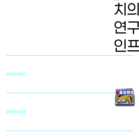
치의학 연구개발 인프라
단국대 치의학선도연구센터(MRC)
31
2020-2027
영국 UCL대학
차세대 의료용 수복·재생소재 개발을 위한
구강악안면매개체노바이올로지
단국대 조직재생연구소
50
2020-2025
미국 베크만연구소
복합조직재생관련
원천기술 확보 및 임상적용 실용화