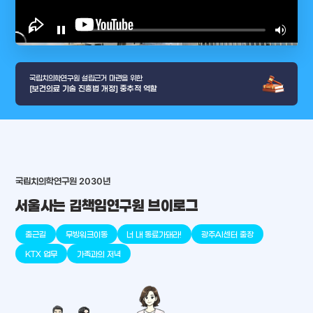
play_arrow
pause
volume_up
video_l
국립치의학연구원 설립근거 마련을 위한
[보건의료 기술 진흥법 개정] 중추적 역할
arrow_selector_tool
충청남도
경기도
대전광역시
충청북도
강원도
place
place
place
place
place
place
국립치의학연구원 2030년
서울사는 김책임연구원 브이로그
판교
세종
천안
대덕
오송
원주
출근길
무빙워크이동
너 내 동료가돼라!
광주AI센터 출장
KTX 업무
가족과의 저녁