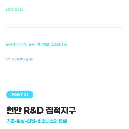
순천향대 조직재생연구소
34
2016-2024
골이식대, 인공뼈 등 생체이식 가능한
원천기술 개발
천안의 치의학 인프라
1,300
단국대치과대학, 단국대치대병원, 순천향대 등
여명
치과의사, 치과기공사, 치과위생사
출처: 건강보험심사평가원
POINT 01
천안 R&D 집적지구
기초–임상–산업–비즈니스의 연결