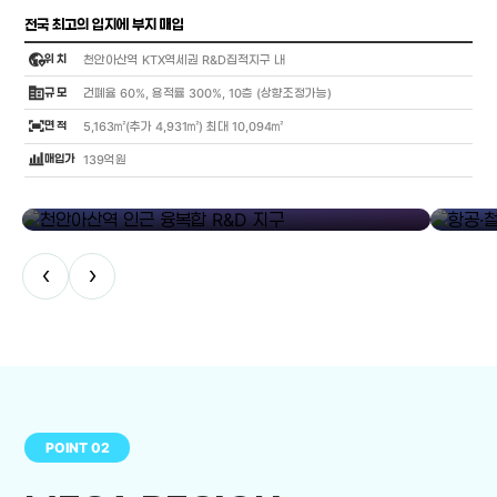
전국 최고의 입지에 부지 매입
globe_location_pin
위 치
천안아산역 KTX역세권 R&D집적지구 내
corporate_fare
규 모
건폐율 60%, 용적률 300%, 10층 (상향조정가능)
fit_screen
면 적
5,163㎡(추가 4,931㎡) 최대 10,094㎡
bar_chart_4_bars
매입가
139억원
library_add
천안아산역 인근 융복합 R&D 지구
항공·철도
‹
›
POINT 02