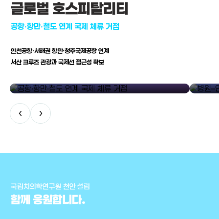
글로벌 호스피탈리티
공항·항만·철도 연계 국제 체류 거점
인천공항·서해권 항만·청주국제공항 연계
서산 크루즈 관광과 국제선 접근성 확보
공항·항만·철도 연계 국제 체류 거점
병원–연구
‹
›
국립치의학연구원 천안 설립
함께 응원합니다.