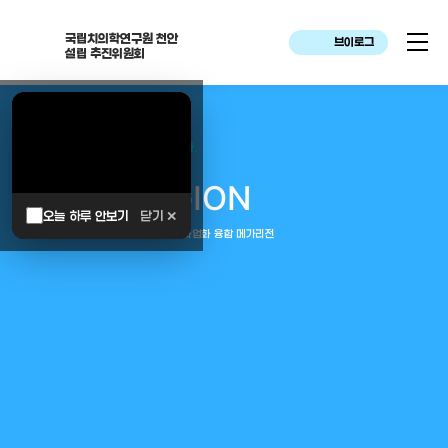
국립치의학연구원 천안
브이로그
설립 추진위원회
대한민국은 두번이나 약속하였습니다.
MEGA
REGION
오늘 하루 안보기
닫기 ✕
중부권 전체를 잇는 연구–임상–평가–사업화 융합 메가리전