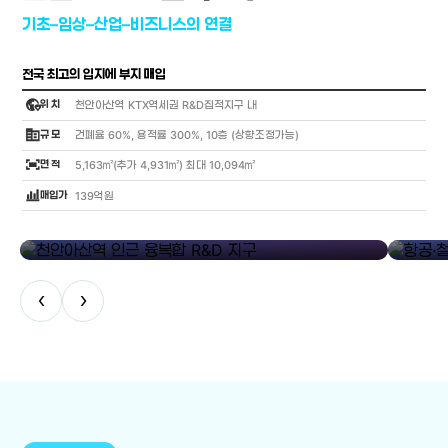
기초–임상–산업–비즈니스의 연결
전국 최고의 입지에 부지 매입
globe_location_pin
위 치
천안아산역 KTX역세권 R&D집적지구 내
corporate_fare
규 모
건폐율 60%, 용적률 300%, 10층 (상향조정가능)
fit_screen
면 적
5,163㎡(추가 4,931㎡) 최대 10,094㎡
bar_chart_4_bars
매입가
139억원
library_add
천안아산역 인근 융복합 R&D 지구
항공·철도
‹
›