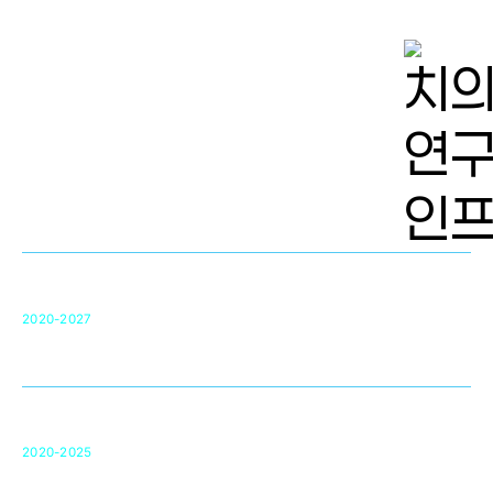
치의학 연구개발 인프라
단국대 치의학선도연구센터(MRC)
31
2020-2027
영국 UCL대학
차세대 의료용 수복·재생소재 개발을 위한
구강악안면매개체노바이올로지
단국대 조직재생연구소
50
2020-2025
미국 베크만연구소
복합조직재생관련