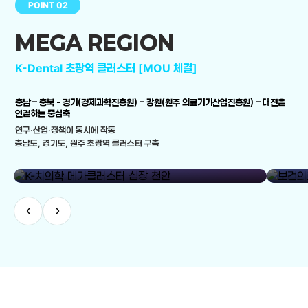
POINT 02
MEGA REGION
K-Dental 초광역 클러스터 [MOU 체결]
충남 – 충북 - 경기(경제과학진흥원) – 강원(원주 의료기기산업진흥원) – 대전을
연결하는 중심축
연구·산업·정책이 동시에 작동
충남도, 경기도, 원주 초광역 클러스터 구축
library_add
K-치의학 메가클러스터 심장 천안
보건의료
‹
›