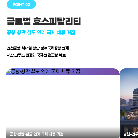
POINT 03
글로벌 호스피탈리티
공항·항만·철도 연계 국제 체류 거점
인천공항·서해권 항만·청주국제공항 연계
서산 크루즈 관광과 국제선 접근성 확보
공항·항만·철도 연계 국제 체류 거점
병원–연구