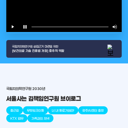
play_arrow
pause
volume_up
video_l
국립치의학연구원 설립근거 마련을 위한
[보건의료 기술 진흥법 개정] 중추적 역할
국립치의학연구원 2030년
arrow_selector_tool
충청남도
경기도
대전광역시
충청북도
강원도
place
place
place
place
place
place
서울사는 김책임연구원 브이로그
판교
세종
천안
대덕
오송
원주
출근길
무빙워크이동
너 내 동료가돼라!
광주AI센터 출장
KTX 업무
가족과의 저녁