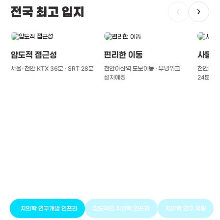
전국 최고 입지
‹
›
압도적 접근성
편리한 이동
사통팔
서울-천안 KTX 36분 · SRT 28분
천안아산역 도보이동 · 무빙워크
천안IC(경
설치예정
24분
풍부한 글로벌
치의학 인프라와 연구역량
치의학 연구개발 인프라
압도적인 치의학 인프라
치의학 연구 역량