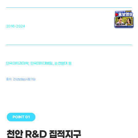
원천기술 확보 및 임상적용 실용화
순천향대 조직재생연구소
34
2016-2024
골이식대, 인공뼈 등 생체이식 가능한
원천기술 개발
천안의 치의학 인프라
1,300
단국대치과대학, 단국대치대병원, 순천향대 등
여명
치과의사, 치과기공사, 치과위생사
출처: 건강보험심사평가원
POINT 01
천안 R&D 집적지구