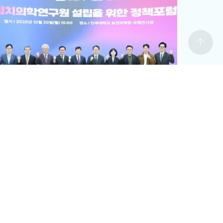
arrow_upward
치의학연구원
#국립치의학연구원 천안 설립
치의학연구원 최적지는 바로 ‘천안’”
12-19
전체보기