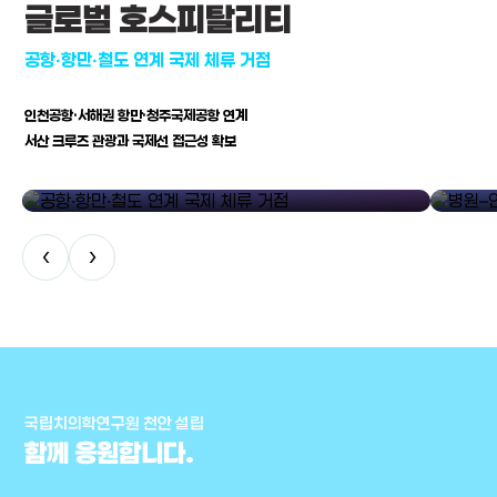
글로벌 호스피탈리티
공항·항만·철도 연계 국제 체류 거점
인천공항·서해권 항만·청주국제공항 연계
서산 크루즈 관광과 국제선 접근성 확보
공항·항만·철도 연계 국제 체류 거점
병원–연구
‹
›
국립치의학연구원 천안 설립
함께 응원합니다.