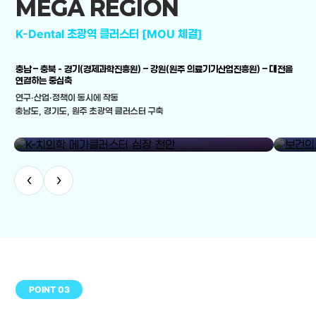
MEGA REGION
K-Dental 초광역 클러스터 [MOU 체결]
충남 – 충북 - 경기(경제과학진흥원) – 강원(원주 의료기기산업진흥원) – 대전을
연결하는 중심축
연구·산업·정책이 동시에 작동
충남도, 경기도, 원주 초광역 클러스터 구축
library_add
K-치의학 메가클러스터 심장 천안
보건의료
‹
›
POINT 03