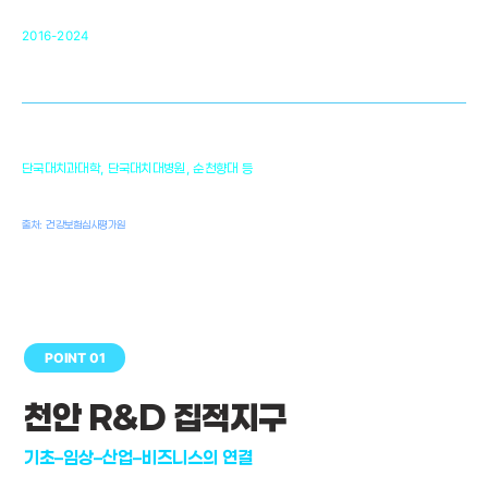
순천향대 조직재생연구소
34
2016-2024
골이식대, 인공뼈 등 생체이식 가능한
원천기술 개발
천안의 치의학 인프라
1,300
단국대치과대학, 단국대치대병원, 순천향대 등
여명
치과의사, 치과기공사, 치과위생사
출처: 건강보험심사평가원
POINT 01
천안 R&D 집적지구
기초–임상–산업–비즈니스의 연결