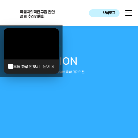
국립치의학연구원 천안
브이로그
설립 추진위원회
대한민국은 두번이나 약속하였습니다.
MEGA
REGION
오늘 하루 안보기
닫기 ✕
중부권 전체를 잇는 연구–임상–평가–사업화 융합 메가리전