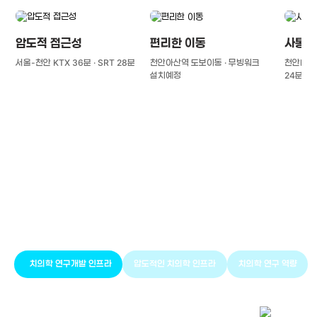
압도적 접근성
편리한 이동
사통팔
서울-천안 KTX 36분 · SRT 28분
천안아산역 도보이동 · 무빙워크
천안IC(경
설치예정
24분
풍부한 글로벌
치의학 인프라와 연구역량
치의학 연구개발 인프라
압도적인 치의학 인프라
치의학 연구 역량