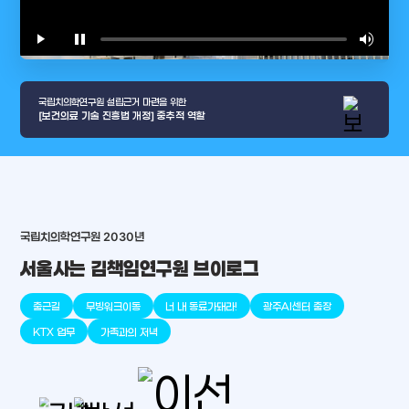
play_arrow
pause
volume_up
video_l
국립치의학연구원 설립근거 마련을 위한
[보건의료 기술 진흥법 개정] 중추적 역할
arrow_selector_tool
충청남도
경기도
대전광역시
충청북도
강원도
place
place
place
place
place
place
국립치의학연구원 2030년
서울사는 김책임연구원 브이로그
판교
세종
천안
대덕
오송
원주
출근길
무빙워크이동
너 내 동료가돼라!
광주AI센터 출장
KTX 업무
가족과의 저녁