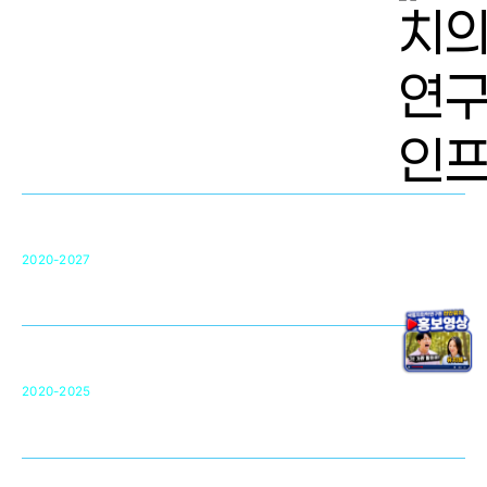
치의학 연구개발 인프라
단국대 치의학선도연구센터(MRC)
31
2020-2027
영국 UCL대학
차세대 의료용 수복·재생소재 개발을 위한
구강악안면매개체노바이올로지
단국대 조직재생연구소
50
2020-2025
미국 베크만연구소
복합조직재생관련
원천기술 확보 및 임상적용 실용화