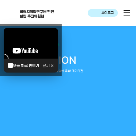
국립치의학연구원 천안
브이로그
설립 추진위원회
대한민국은 두번이나 약속하였습니다.
MEGA
REGION
오늘 하루 안보기
닫기 ✕
중부권 전체를 잇는 연구–임상–평가–사업화 융합 메가리전