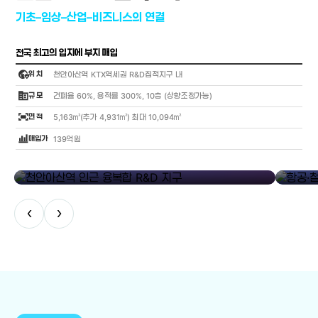
기초–임상–산업–비즈니스의 연결
전국 최고의 입지에 부지 매입
globe_location_pin
위 치
천안아산역 KTX역세권 R&D집적지구 내
corporate_fare
규 모
건폐율 60%, 용적률 300%, 10층 (상향조정가능)
fit_screen
면 적
5,163㎡(추가 4,931㎡) 최대 10,094㎡
bar_chart_4_bars
매입가
139억원
library_add
천안아산역 인근 융복합 R&D 지구
항공·철도
‹
›