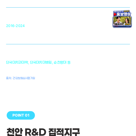
원천기술 확보 및 임상적용 실용화
순천향대 조직재생연구소
34
2016-2024
골이식대, 인공뼈 등 생체이식 가능한
원천기술 개발
천안의 치의학 인프라
1,300
단국대치과대학, 단국대치대병원, 순천향대 등
여명
치과의사, 치과기공사, 치과위생사
출처: 건강보험심사평가원
POINT 01
천안 R&D 집적지구