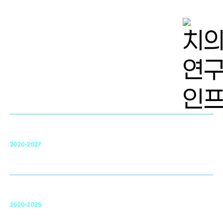
치의학 연구개발 인프라
단국대 치의학선도연구센터(MRC)
31
2020-2027
영국 UCL대학
차세대 의료용 수복·재생소재 개발을 위한
구강악안면매개체노바이올로지
단국대 조직재생연구소
50
2020-2025
미국 베크만연구소
복합조직재생관련