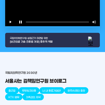
play_arrow
pause
volume_up
video_l
국립치의학연구원 설립근거 마련을 위한
[보건의료 기술 진흥법 개정] 중추적 역할
국립치의학연구원 2030년
arrow_selector_tool
충청남도
경기도
대전광역시
충청북도
강원도
place
place
place
place
place
place
서울사는 김책임연구원 브이로그
판교
세종
천안
대덕
오송
원주
출근길
무빙워크이동
너 내 동료가돼라!
광주AI센터 출장
KTX 업무
가족과의 저녁