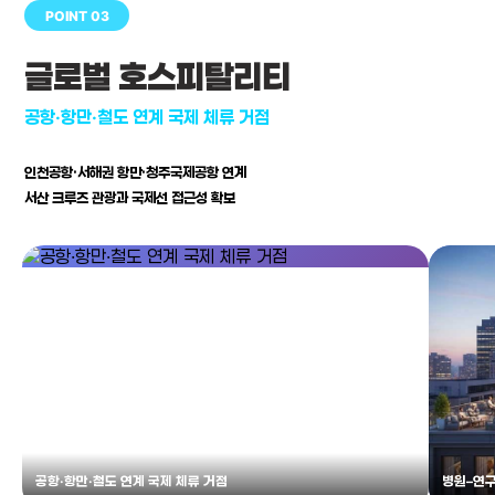
POINT 03
글로벌 호스피탈리티
공항·항만·철도 연계 국제 체류 거점
인천공항·서해권 항만·청주국제공항 연계
서산 크루즈 관광과 국제선 접근성 확보
공항·항만·철도 연계 국제 체류 거점
병원–연구