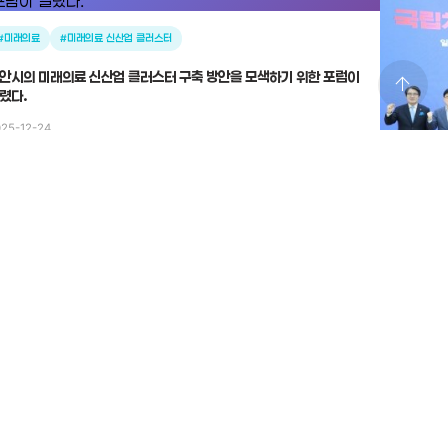
#미래의료
#미래의료 신산업 클러스터
안시의 미래의료 신산업 클러스터 구축 방안을 모색하기 위한 포럼이
arrow_upward
렸다.
25-12-24
#국립치
“국립치의
2025-12-
전체보기