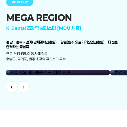
POINT 02
MEGA REGION
K-Dental 초광역 클러스터 [MOU 체결]
충남 – 충북 - 경기(경제과학진흥원) – 강원(원주 의료기기산업진흥원) – 대전을
연결하는 중심축
연구·산업·정책이 동시에 작동
충남도, 경기도, 원주 초광역 클러스터 구축
library_add
K-치의학 메가클러스터 심장 천안
보건의료
‹
›