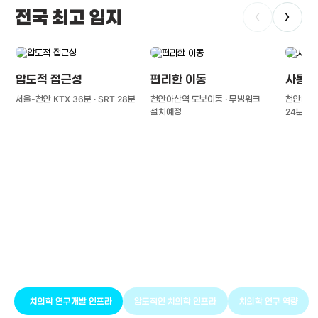
전국 최고 입지
‹
›
압도적 접근성
편리한 이동
사통팔
서울-천안 KTX 36분 · SRT 28분
천안아산역 도보이동 · 무빙워크
천안IC(경
설치예정
24분
풍부한 글로벌
치의학 인프라와 연구역량
치의학 연구개발 인프라
압도적인 치의학 인프라
치의학 연구 역량