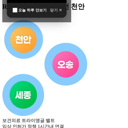
R&D 남방한계 최전선 천안
오늘 하루 안보기
닫기 ✕
보건의료 트라이앵글 밸트
임상 인허가 정책 1시간내 연결