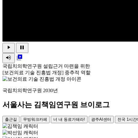
play_arrow
pause
volume_up
video_library
국립치의학연구원 설립근거 마련을 위한
[보건의료 기술 진흥법 개정] 중추적 역할
국립치의학연구원 2030년
서울사는 김책임연구원 브이로그
출근길
무빙워크카페
너 내 동료가돼라!
광주AI센터
전국 1시간