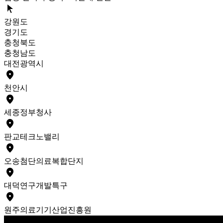
arrow_selector_tool
강원도
경기도
충청북도
충청남도
대전광역시
place
천안
시
place
세종
정부청사
place
판교
테크노밸리
place
오송
첨단의료복합단지
place
대덕
연구개발특구
place
원주
의료기기산업진흥원