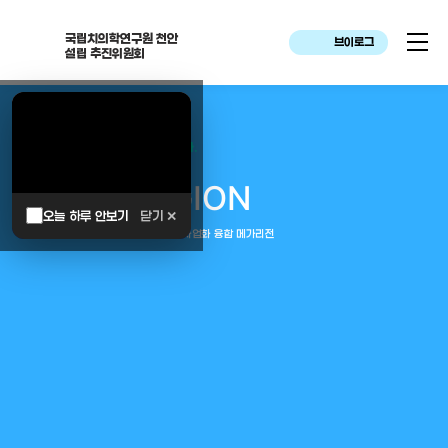
국립치의학연구원 천안
브이로그
설립 추진위원회
대한민국은 두번이나 약속하였습니다.
MEGA
REGION
오늘 하루 안보기
닫기 ✕
중부권 전체를 잇는 연구–임상–평가–사업화 융합 메가리전