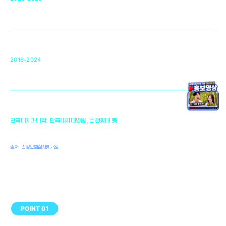
미국 베크만연구소
복합조직재생관련
원천기술 확보 및 임상적용 실용화
순천향대 조직재생연구소
34
2016-2024
골이식대, 인공뼈 등 생체이식 가능한
원천기술 개발
천안의 치의학 인프라
1,300
단국대치과대학, 단국대치대병원, 순천향대 등
여명
치과의사, 치과기공사, 치과위생사
출처: 건강보험심사평가원
POINT 01