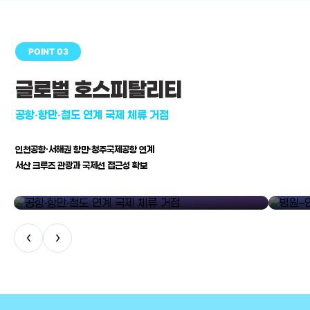
POINT 03
글로벌 호스피탈리티
공항·항만·철도 연계 국제 체류 거점
인천공항·서해권 항만·청주국제공항 연계
서산 크루즈 관광과 국제선 접근성 확보
공항·항만·철도 연계 국제 체류 거점
병원–연구
‹
›