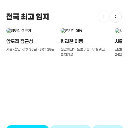
전국 최고 입지
‹
›
압도적 접근성
편리한 이동
사통팔
서울-천안 KTX 36분 · SRT 28분
천안아산역 도보이동 · 무빙워크
천안IC(경
설치예정
24분
풍부한 글로벌
치의학 인프라와 연구역량