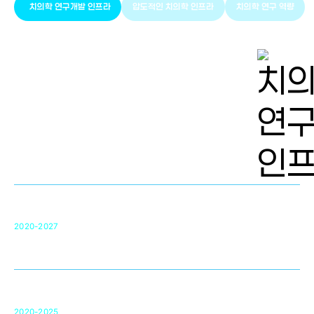
치의학 연구개발 인프라
압도적인 치의학 인프라
치의학 연구 역량
치의학 연구개발 인프라
단국대 치의학선도연구센터(MRC)
31
2020-2027
영국 UCL대학
차세대 의료용 수복·재생소재 개발을 위한
구강악안면매개체노바이올로지
단국대 조직재생연구소
50
2020-2025