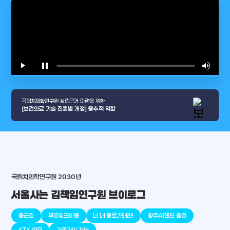
play_arrow
pause
volume_up
video_l
국립치의학연구원 설립근거 마련을 위한
[보건의료 기술 진흥법 개정] 중추적 역할
국립치의학연구원 2030년
arrow_selector_tool
서울사는 김책임연구원 브이로그
충청남도
경기도
대전광역시
충청북도
강원도
place
place
place
place
place
place
출근길
무빙워크이동
너 내 동료가돼라!
광주AI센터 출장
판교
세종
천안
대덕
오송
원주
KTX 업무
가족과의 저녁