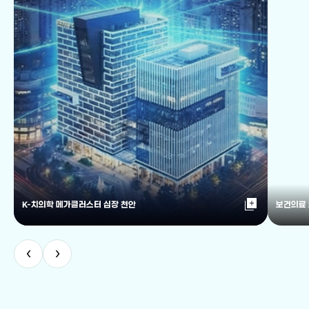
library_add
K-치의학 메가클러스터 심장 천안
보건의료
‹
›