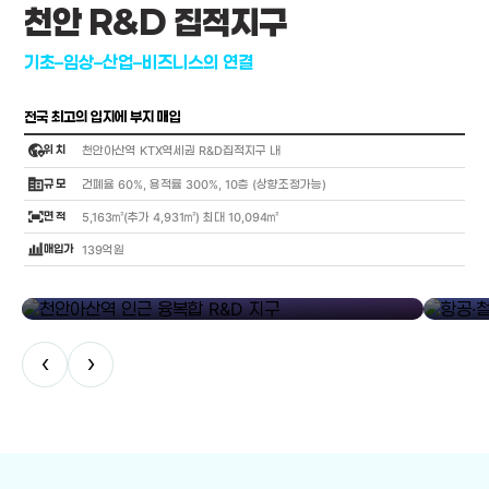
천안 R&D 집적지구
기초–임상–산업–비즈니스의 연결
전국 최고의 입지에 부지 매입
globe_location_pin
위 치
천안아산역 KTX역세권 R&D집적지구 내
corporate_fare
규 모
건폐율 60%, 용적률 300%, 10층 (상향조정가능)
fit_screen
면 적
5,163㎡(추가 4,931㎡) 최대 10,094㎡
bar_chart_4_bars
매입가
139억원
library_add
천안아산역 인근 융복합 R&D 지구
항공·철도
‹
›