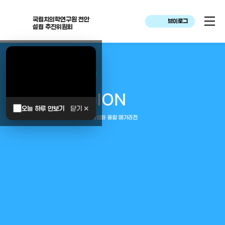
국립치의학연구원 천안
브이로그
설립 추진위원회
대한민국은 두번이나 약속하였습니다.
MEGA
REGION
오늘 하루 안보기
닫기 ✕
중부권 전체를 잇는 연구–임상–평가–사업화 융합 메가리전