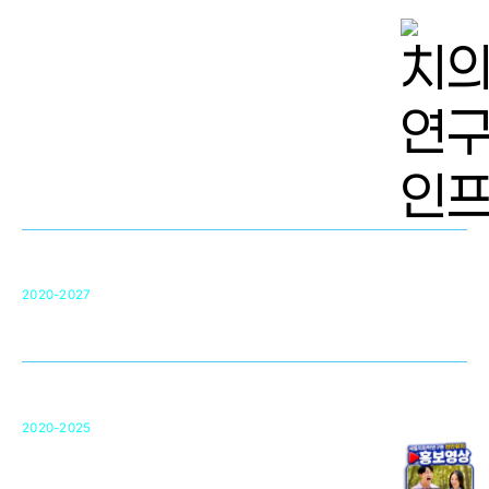
치의학 연구개발 인프라
단국대 치의학선도연구센터(MRC)
31
2020-2027
영국 UCL대학
차세대 의료용 수복·재생소재 개발을 위한
구강악안면매개체노바이올로지
단국대 조직재생연구소
50
2020-2025
미국 베크만연구소
복합조직재생관련
원천기술 확보 및 임상적용 실용화