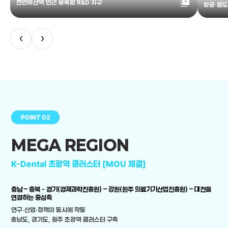
library_add
천안아산역 인근 융복합 R&D 지구
항공·철도
‹
›
POINT 02
MEGA REGION
K-Dental 초광역 클러스터 [MOU 체결]
충남 – 충북 - 경기(경제과학진흥원) – 강원(원주 의료기기산업진흥원) – 대전을
연결하는 중심축
연구·산업·정책이 동시에 작동
충남도, 경기도, 원주 초광역 클러스터 구축