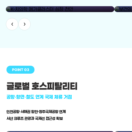
library_add
K-치의학 메가클러스터 심장 천안
보건의료
‹
›
POINT 03
글로벌 호스피탈리티
공항·항만·철도 연계 국제 체류 거점
인천공항·서해권 항만·청주국제공항 연계
서산 크루즈 관광과 국제선 접근성 확보
공항·항만·철도 연계 국제 체류 거점
병원–연구