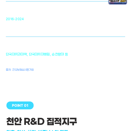
순천향대 조직재생연구소
34
2016-2024
골이식대, 인공뼈 등 생체이식 가능한
원천기술 개발
천안의 치의학 인프라
1,300
단국대치과대학, 단국대치대병원, 순천향대 등
여명
치과의사, 치과기공사, 치과위생사
출처: 건강보험심사평가원
POINT 01
천안 R&D 집적지구