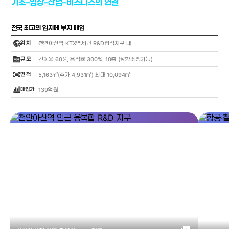
기초–임상–산업–비즈니스의 연결
전국 최고의 입지에 부지 매입
globe_location_pin
위 치
천안아산역 KTX역세권 R&D집적지구 내
corporate_fare
규 모
건폐율 60%, 용적률 300%, 10층 (상향조정가능)
fit_screen
면 적
5,163㎡(추가 4,931㎡) 최대 10,094㎡
bar_chart_4_bars
매입가
139억원