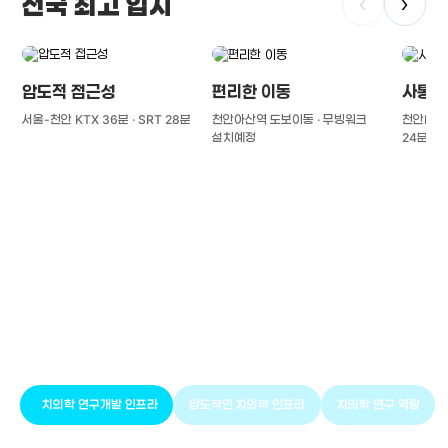
전국 최고 입지
‹
›
압도적 접근성
편리한 이동
사통팔
서울-천안 KTX 36분 · SRT 28분
천안아산역 도보이동 · 무빙워크
천안IC(경
설치예정
24분
풍부한 글로벌
치의학 인프라와 연구역량
치의학 연구개발 인프라
압도적인 치의학 인프라
치의학 연구 역량