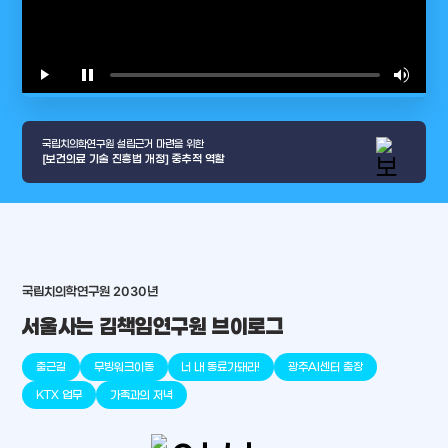
play_arrow
pause
volume_up
video_l
국립치의학연구원 설립근거 마련을 위한
[보건의료 기술 진흥법 개정] 중추적 역할
arrow_selector_tool
국립치의학연구원 2030년
충청남도
경기도
대전광역시
충청북도
강원도
place
place
place
place
place
place
서울사는 김책임연구원 브이로그
판교
세종
천안
대덕
오송
원주
출근길
무빙워크이동
너 내 동료가돼라!
광주AI센터 출장
KTX 업무
가족과의 저녁