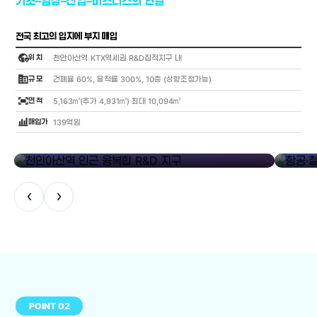
기초–임상–산업–비즈니스의 연결
전국 최고의 입지에 부지 매입
globe_location_pin
위 치
천안아산역 KTX역세권 R&D집적지구 내
corporate_fare
규 모
건폐율 60%, 용적률 300%, 10층 (상향조정가능)
fit_screen
면 적
5,163㎡(추가 4,931㎡) 최대 10,094㎡
bar_chart_4_bars
매입가
139억원
library_add
천안아산역 인근 융복합 R&D 지구
항공·철도
‹
›
POINT 02