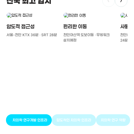
전국 최고 입지
‹
›
압도적 접근성
편리한 이동
사통팔
서울-천안 KTX 36분 · SRT 28분
천안아산역 도보이동 · 무빙워크
천안IC(경
설치예정
24분
풍부한 글로벌
치의학 인프라와 연구역량
치의학 연구개발 인프라
압도적인 치의학 인프라
치의학 연구 역량