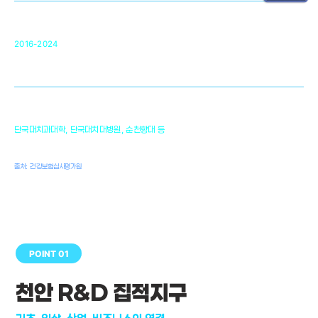
순천향대 조직재생연구소
34
2016-2024
골이식대, 인공뼈 등 생체이식 가능한
원천기술 개발
천안의 치의학 인프라
1,300
단국대치과대학, 단국대치대병원, 순천향대 등
여명
치과의사, 치과기공사, 치과위생사
출처: 건강보험심사평가원
POINT 01
천안 R&D 집적지구