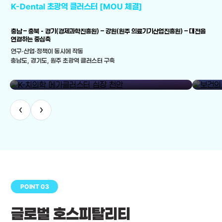
K-Dental 초광역 클러스터 [MOU 체결]
충남 – 충북 - 경기(경제과학진흥원) – 강원(원주 의료기기산업진흥원) – 대전을
연결하는 중심축
연구·산업·정책이 동시에 작동
충남도, 경기도, 원주 초광역 클러스터 구축
library_add
K-치의학 메가클러스터 심장 천안
보건의료
‹
›
POINT 03
글로벌 호스피탈리티