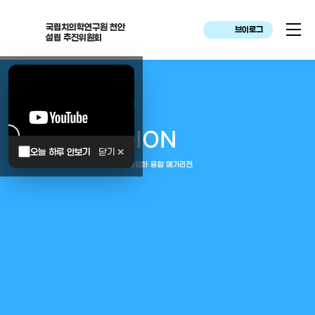
국립치의학연구원 천안
브이로그
설립 추진위원회
대한민국은 두번이나 약속하였습니다.
MEGA
REGION
오늘 하루 안보기
닫기 ✕
중부권 전체를 잇는 연구–임상–평가–사업화 융합 메가리전