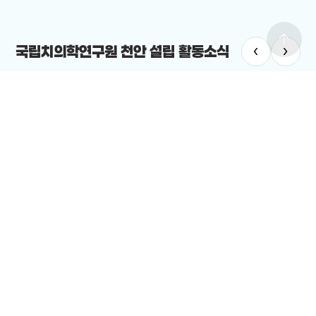
arrow_upward
‹
›
국립치의학연구원 천안 설립 활동소식
치의학연구원
#국립치의학연구원 천안 설립
치의학연구원 최적지는 바로 ‘천안’”
12-19
전체보기