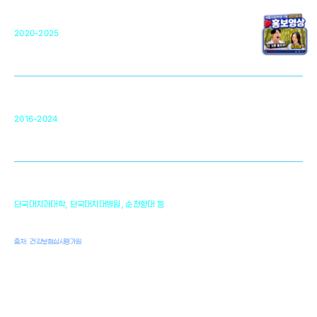
단국대 조직재생연구소
50
2020-2025
미국 베크만연구소
복합조직재생관련
원천기술 확보 및 임상적용 실용화
순천향대 조직재생연구소
34
2016-2024
골이식대, 인공뼈 등 생체이식 가능한
원천기술 개발
천안의 치의학 인프라
1,300
단국대치과대학, 단국대치대병원, 순천향대 등
여명
치과의사, 치과기공사, 치과위생사
출처: 건강보험심사평가원