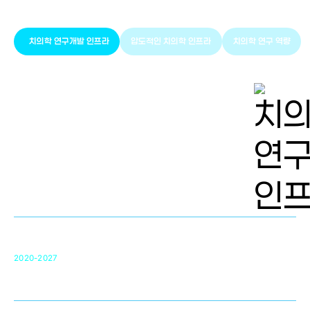
치의학 연구개발 인프라
압도적인 치의학 인프라
치의학 연구 역량
치의학 연구개발 인프라
단국대 치의학선도연구센터(MRC)
31
2020-2027
영국 UCL대학
차세대 의료용 수복·재생소재 개발을 위한
구강악안면매개체노바이올로지