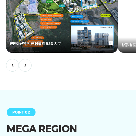
library_add
천안아산역 인근 융복합 R&D 지구
항공·철도
‹
›
POINT 02
MEGA REGION