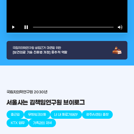
play_arrow
pause
volume_up
video_l
국립치의학연구원 설립근거 마련을 위한
[보건의료 기술 진흥법 개정] 중추적 역할
국립치의학연구원 2030년
arrow_selector_tool
충청남도
경기도
대전광역시
충청북도
강원도
place
place
place
place
place
place
서울사는 김책임연구원 브이로그
판교
세종
천안
대덕
오송
원주
출근길
무빙워크이동
너 내 동료가돼라!
광주AI센터 출장
KTX 업무
가족과의 저녁