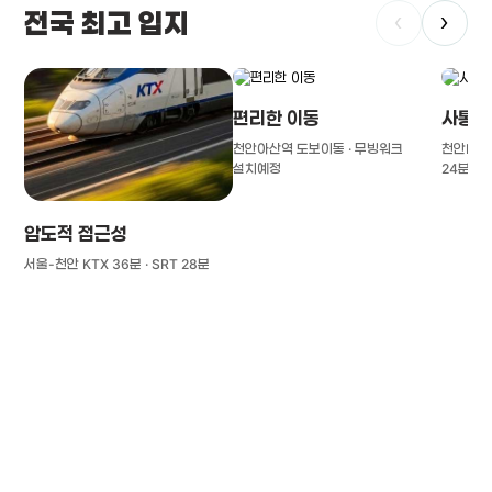
전국 최고 입지
‹
›
편리한 이동
사통팔
천안아산역 도보이동 · 무빙워크
천안IC(경
설치예정
24분
압도적 접근성
서울-천안 KTX 36분 · SRT 28분
풍부한 글로벌
치의학 인프라와 연구역량