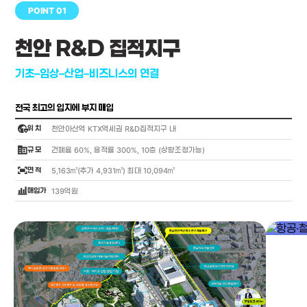
POINT 01
천안 R&D 집적지구
기초–임상–산업–비즈니스의 연결
전국 최고의 입지에 부지 매입
globe_location_pin
위 치
천안아산역 KTX역세권 R&D집적지구 내
corporate_fare
규 모
건폐율 60%, 용적률 300%, 10층 (상향조정가능)
fit_screen
면 적
5,163㎡(추가 4,931㎡) 최대 10,094㎡
bar_chart_4_bars
매입가
139억원