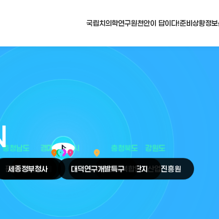
국립치의학연구원
천안이 답이다!
준비상황
정보
N
arrow_selector_tool
충청남도
경기도
대전광역시
충청북도
강원도
place
place
place
place
place
place
판교
세종
테크노밸리
정부청사
천안
시
대덕
오송
연구개발특구
첨단의료복합단지
원주
의료기기산업진흥원